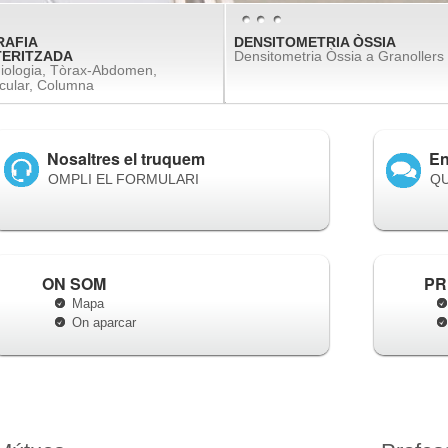
AFIA
AFIA
AFIA
DENSITOMETRIA ÒSSIA
DENSITOMETRIA ÒSSIA
DENSITOMETRIA ÒSSIA
ERITZADA
ERITZADA
ERITZADA
Densitometria Òssia a Granollers
Densitometria Òssia a Granollers
Densitometria Òssia a Granollers
vasculars, Broncoscopia
opia Virtual, Dentascan
iologia, Tòrax-Abdomen,
l)
icular, Columna
Nosaltres el truquem
En
OMPLI EL FORMULARI
QU
ON SOM
PR
Mapa
On aparcar