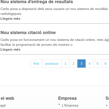
Nou sistema d'entrega de resultats
Cediv posa a disposició dels seus usuaris un nou sistema de recollid
radiològiques.
Llegeix més
sobre
Nou
sistema
Nou sistema citació online
d'entrega
de
Cediv posa en funcionament un nou sistema de citació online, més àgil 
resultats
facilitar la programació de proves als nostres u
Llegeix més
sobre
Nou
sistema
first
previous
1
2
3
4
5
6
citació
online
 el web
Empresa
S
egal
L'Empresa