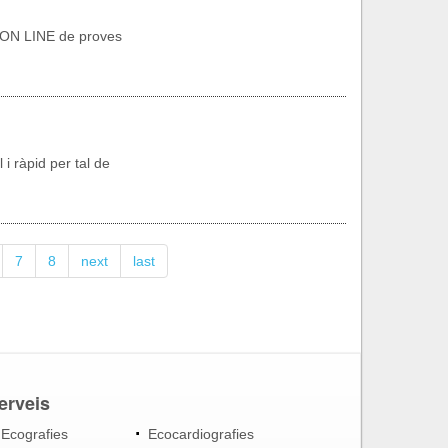
a ON LINE de proves
i ràpid per tal de
7
8
next
last
erveis
Ecografies
Ecocardiografies