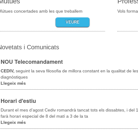
Mútues
Profes
Mútues concertades amb les que treballem
Vols forma
VEURE
Novetats i Comunicats
NOU Telecomandament
CEDIV,
seguint la seva filosofia de millora constant en la qualitat de le
diagnòstiques
Llegeix més
sobre
NOU
Telecomandament
Horari d'estiu
Durant el mes d’agost Cediv romandrà tancat tots els dissabtes, i del 1
farà horari especial de 8 del matí a 3 de la ta
Llegeix més
sobre
Horari
d'estiu