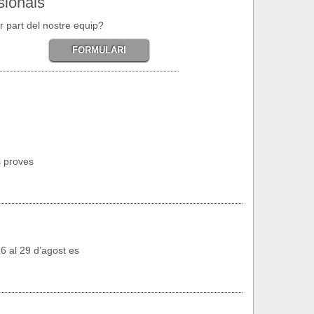
sionals
r part del nostre equip?
FORMULARI
s proves
6 al 29 d’agost es