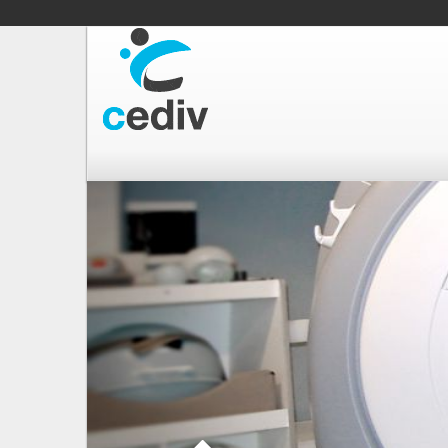
Vés
al
contingut