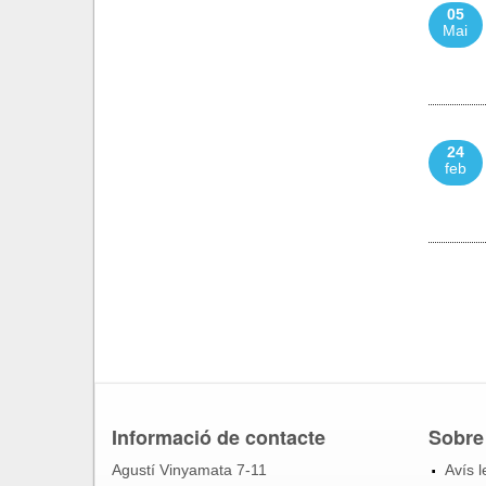
05
Mai
24
feb
Informació de contacte
Sobre
Agustí Vinyamata 7-11
Avís l