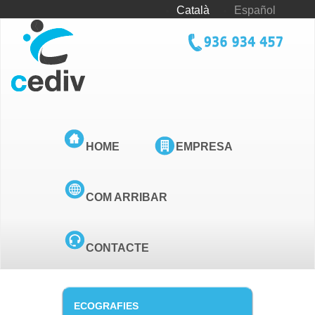
Vés
Català
Español
al
contingut
tel_cediv.png
HOME
EMPRESA
COM ARRIBAR
CONTACTE
ECOGRAFIES