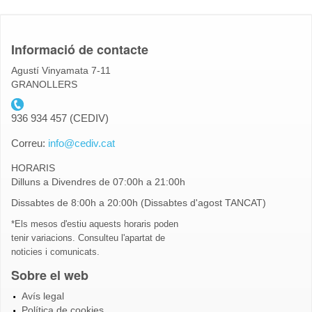
Informació de contacte
Agustí Vinyamata 7-11
GRANOLLERS
telefon_cediv.gif
936 934 457 (CEDIV)
Correu:
info@cediv.cat
HORARIS
Dilluns a Divendres de 07:00h a 21:00h
Dissabtes de 8:00h a 20:00h (Dissabtes d'agost TANCAT)
*Els mesos d'estiu aquests horaris poden
tenir variacions. Consulteu l'apartat de
noticies i comunicats.
Sobre el web
Avís legal
Política de cookies