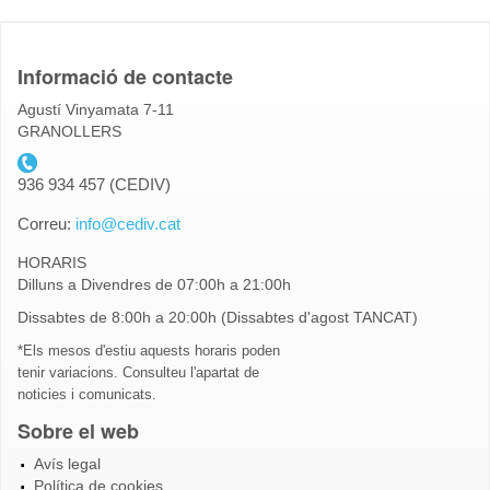
Informació de contacte
Agustí Vinyamata 7-11
GRANOLLERS
telefon_cediv.gif
936 934 457 (CEDIV)
Correu:
info@cediv.cat
HORARIS
Dilluns a Divendres de 07:00h a 21:00h
Dissabtes de 8:00h a 20:00h (Dissabtes d'agost TANCAT)
*Els mesos d'estiu aquests horaris poden
tenir variacions. Consulteu l'apartat de
noticies i comunicats.
Sobre el web
Avís legal
Política de cookies