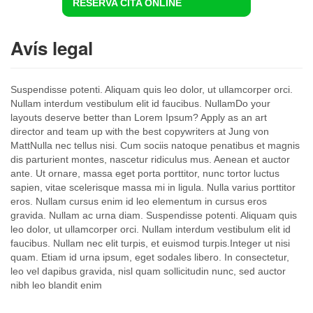
RESERVA CITA ONLINE
Avís legal
Suspendisse potenti. Aliquam quis leo dolor, ut ullamcorper orci.
Nullam interdum vestibulum elit id faucibus. NullamDo your
layouts deserve better than Lorem Ipsum? Apply as an art
director and team up with the best copywriters at Jung von
MattNulla nec tellus nisi. Cum sociis natoque penatibus et magnis
dis parturient montes, nascetur ridiculus mus. Aenean et auctor
ante. Ut ornare, massa eget porta porttitor, nunc tortor luctus
sapien, vitae scelerisque massa mi in ligula. Nulla varius porttitor
eros. Nullam cursus enim id leo elementum in cursus eros
gravida. Nullam ac urna diam. Suspendisse potenti. Aliquam quis
leo dolor, ut ullamcorper orci. Nullam interdum vestibulum elit id
faucibus. Nullam nec elit turpis, et euismod turpis.Integer ut nisi
quam. Etiam id urna ipsum, eget sodales libero. In consectetur,
leo vel dapibus gravida, nisl quam sollicitudin nunc, sed auctor
nibh leo blandit enim