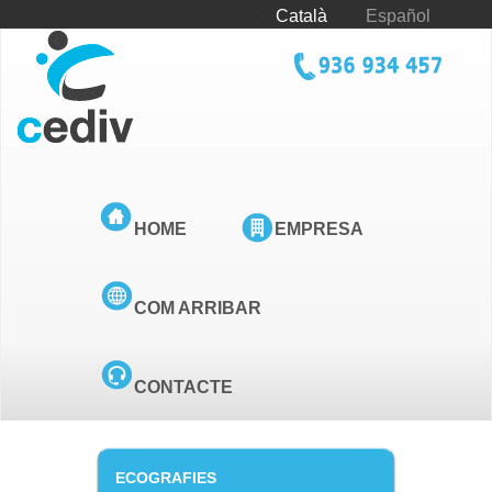
Vés
Català
Español
al
contingut
tel_cediv.png
HOME
EMPRESA
COM ARRIBAR
CONTACTE
ECOGRAFIES