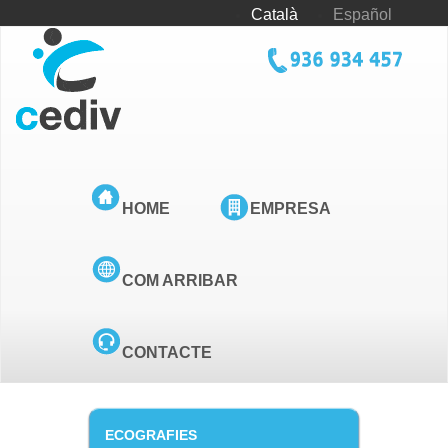
Vés
Català
Español
al
contingut
tel_cediv.png
HOME
EMPRESA
COM ARRIBAR
CONTACTE
ECOGRAFIES