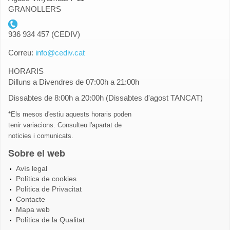
GRANOLLERS
telefon_cediv.gif
936 934 457 (CEDIV)
Correu:
info@cediv.cat
HORARIS
Dilluns a Divendres de 07:00h a 21:00h
Dissabtes de 8:00h a 20:00h (Dissabtes d'agost TANCAT)
*Els mesos d'estiu aquests horaris poden
tenir variacions. Consulteu l'apartat de
noticies i comunicats.
Sobre el web
Avís legal
Política de cookies
Política de Privacitat
Contacte
Mapa web
Política de la Qualitat