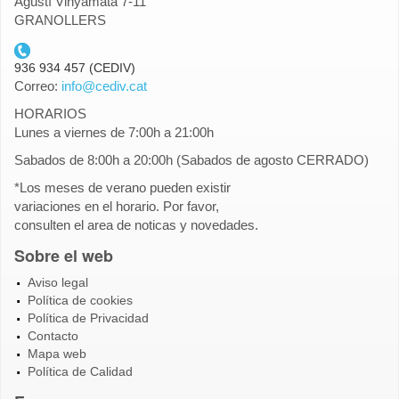
Agustí Vinyamata 7-11
GRANOLLERS
telefon_cediv.gif
936 934 457 (CEDIV)
Correo:
info@cediv.cat
HORARIOS
Lunes a viernes de 7:00h a 21:00h
Sabados de 8:00h a 20:00h (Sabados de agosto CERRADO)
*Los meses de verano pueden existir
variaciones en el horario. Por favor,
consulten el area de noticas y novedades.
Sobre el web
Aviso legal
Política de cookies
Política de Privacidad
Contacto
Mapa web
Política de Calidad